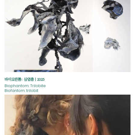
바이오판톰: 삼엽충 | 2025
Biophantom: Trilobite
Biofantom: trilobit