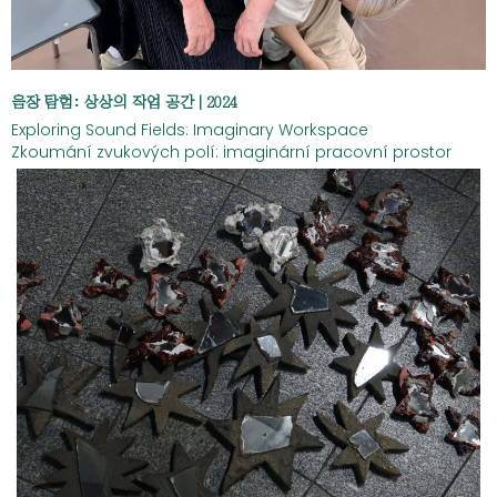
음장 탐험: 상상의 작업 공간 | 2024
Exploring Sound Fields: Imaginary Workspace
Zkoumání zvukových polí: imaginární pracovní prostor