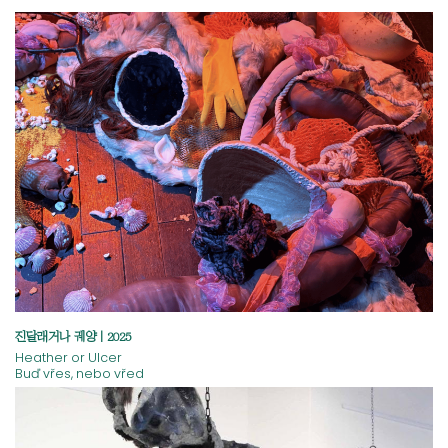
진달래거나 궤양 | 2025
Heather or Ulcer
Buď vřes, nebo vřed