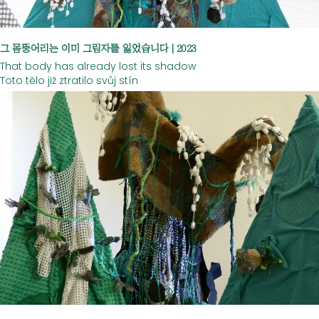
그 몸뚱어리는 이미 그림자를 잃었습니다 | 2023
That body has already lost its shadow
Toto tělo již ztratilo svůj stín