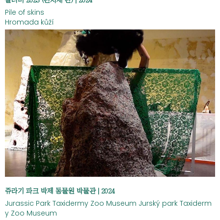
살더미 2023 (핀치새 판) | 2024
Pile of skins
Hromada kůží
쥬라기 파크 박제 동물원 박물관 | 2024
Jurassic Park Taxidermy Zoo Museum Jurský park Taxiderm
y Zoo Museum