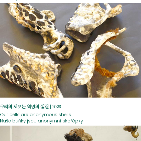
우리의 세포는 익명의 껍질 | 2023
Our cells are anonymous shells
Naše buňky jsou anonymní skořápky