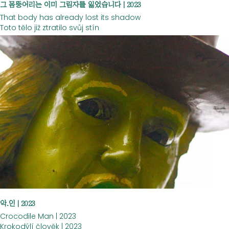
그
몸뚱어리는 이미 그림자를 잃었습니다 | 2023
That body has already lost its shadow
Toto tělo již ztratilo svůj stín
악.인 | 2023
Crocodile Man | 2023
Krokodýlí člověk | 2023