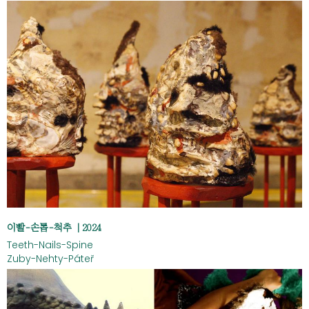
이빨-손톱-척추 | 2024
Teeth-Nails-Spine
Zuby-Nehty-Páteř