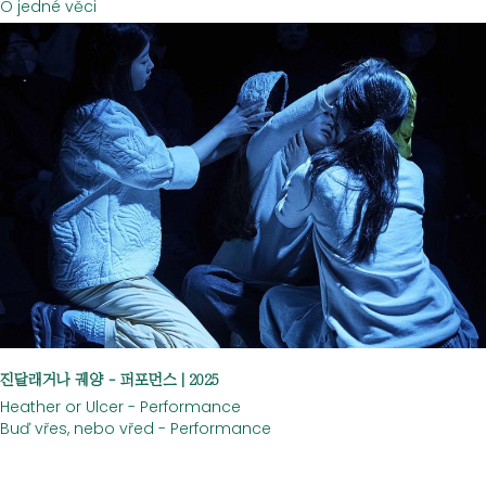
O jedné věci
진달래거나 궤양 - 퍼포먼스 | 2025
Heather or Ulcer - Performance
Buď vřes, nebo vřed - Performance