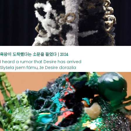
욕망이 도착했다는 소문을 들었다 | 2024
I heard a rumor that Desire has arrived
Slyšela jsem fámu, že Desire dorazila