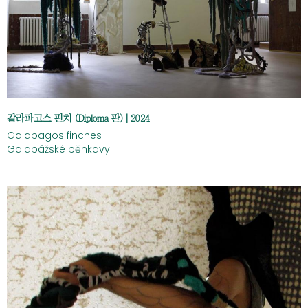
갈라파고스 핀치 (Diploma 판) | 2024
Galapagos finches
Galapážské pěnkavy