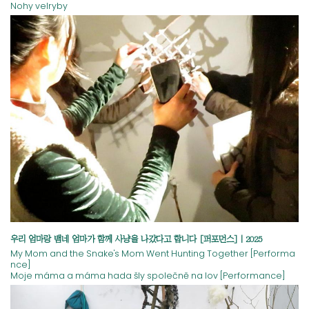
Nohy velryby
우리 엄마랑 뱀네 엄마가 함께 사냥을 나갔다고 합니다 [퍼포먼스] | 2025
My Mom and the Snake's Mom Went Hunting Together [Performa
nce]
Moje máma a máma hada šly společně na lov [Performance]