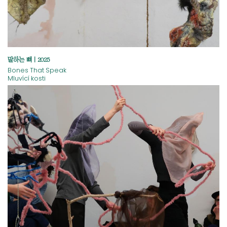
말하는 뼈 | 2025
Bones That Speak
Mluvící kosti