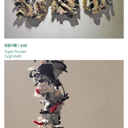
호랑이꽃 | 2025
Tiger Flower
Tygří květ