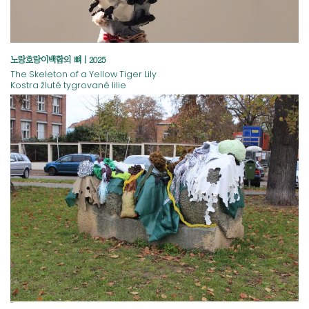
노랑호랑이백합의 뼈 | 2025
The Skeleton of a Yellow Tiger Lily
Kostra žluté tygrované lilie
¨